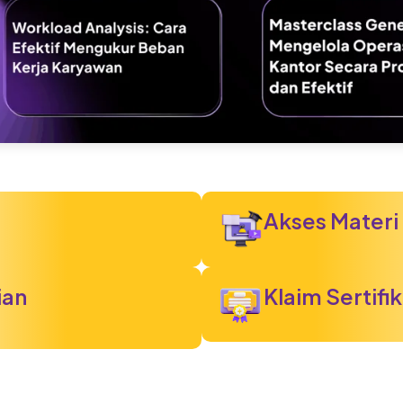
Akses Materi 
ian
Klaim Sertif